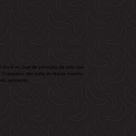
corte no liner de proteção da cola que
la. O adesivo não solta do tecido mesmo
ndo removido.