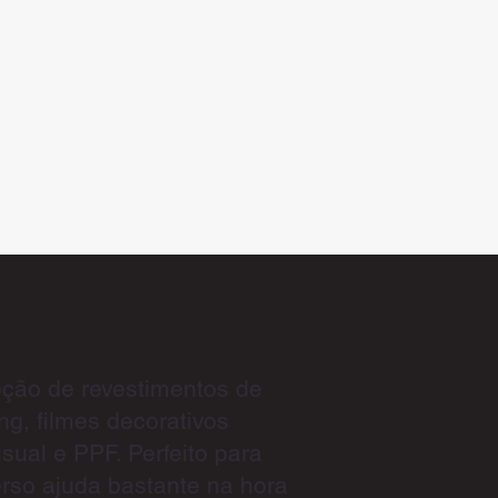
pção de revestimentos de
ng, filmes decorativos
sual e PPF. Perfeito para
erso ajuda bastante na hora