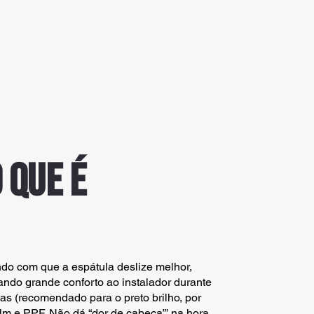
 que é
endo com que a espátula deslize melhor,
ando grande conforto ao instalador durante
das (recomendado para o preto brilho, por
ilm e PPF. Não dá “dor de cabeça”’ na hora