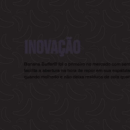
INOVAÇÃO
Banana Buffer® foi o primeiro no mercado com semi 
facilita a abertura na hora de repor em sua espátu
quando molhado e não deixa resíduos de cola qua