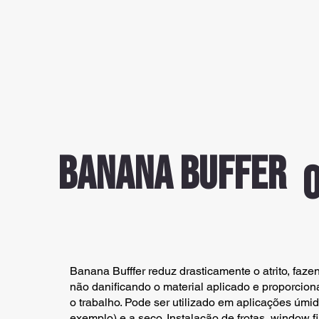
BANANA BUFFER
o
Banana Bufffer reduz drasticamente o atrito, faz
não danificando o material aplicado e proporcion
o trabalho. Pode ser utilizado em aplicações úmi
exemplo) e a seco. Instalação de frotas, window f