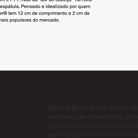
na espátula. Pensado e idealizado por quem
fer® tem 12 cm de comprimento e 2 cm de
 mais populares do mercado.
Banana Buffer é sua melhor o
espátulas de carwrapping, tinti
arquitetônicos, comunicação vi
sua espátula! Semi corte no v